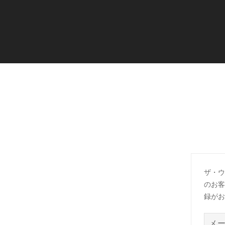
ザ・ウ
のお客
録がお